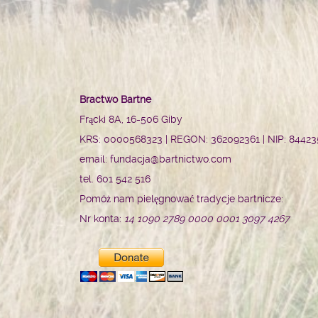
Bractwo Bartne
Frącki 8A, 16-506 Giby
KRS: 0000568323 | REGON: 362092361 | NIP: 8442
email: fundacja@bartnictwo.com
tel. 601 542 516
Pomóż nam pielęgnować tradycje bartnicze:
Nr konta:
14 1090 2789 0000 0001 3097 4267