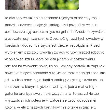
to dlatego, że tuż przed sezonem rojowym przez cały maj i
początek czerwca, najwięksi antagoniści pszczół w świecie
owadów szukają również miejsc na gniazda. Chodzi oczywiście
o osowate: osy i szerszenie. Obecność gniazd tych owadów w
barciach i kłodach bartnych jest wielce niepożądana. Przed
wyrojeniem pszczoły wysyłają zwiady (grupy pszczół robotnic
w po 30-50 sztuk), które penetrują teren w poszukiwaniu
miejsca na założenie nowej kolonii. Zwiady potrafią się zapuścić
nawet w miejsca oddalone o 10 km od rodzimego gniazda, ale
jeśli w eksplorowanej dziupli napotkają zalążek gniazda os lub
szerszeni, w którym będzie nawet tylko jedna matka tego
gatunku broniąca swoich pierwszych larw, to wszystkie lub
większość z nich polegnie w walce i nie wróci do rodzimej
kolonii. Wielu z naszych bartników miało takie sytuacje w