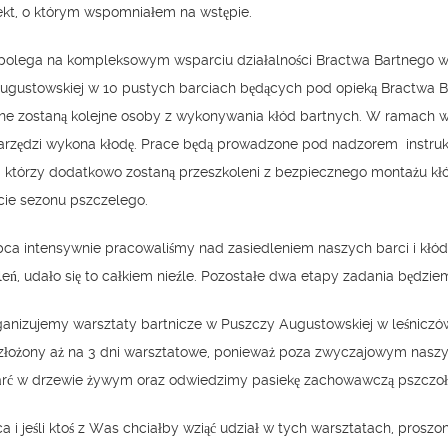
ekt, o którym wspomniałem na wstępie.
 polega na kompleksowym wsparciu działalności Bractwa Bartnego w 
augustowskiej w 10 pustych barciach będących pod opieką Bractwa 
ne zostaną kolejne osoby z wykonywania kłód bartnych. W ramach w
narzędzi wykona kłodę. Prace będą prowadzone pod nadzorem instru
, którzy dodatkowo zostaną przeszkoleni z bezpiecznego montażu kł
kcie sezonu pszczelego.
pca intensywnie pracowaliśmy nad zasiedleniem naszych barci i kłód b
leń, udało się to całkiem nieźle. Pozostałe dwa etapy zadania będzie
anizujemy warsztaty bartnicze w Puszczy Augustowskiej w leśniczów
ozłożony aż na 3 dni warsztatowe, ponieważ poza zwyczajowym nas
ć w drzewie żywym oraz odwiedzimy pasiekę zachowawczą pszczoły
i jeśli ktoś z Was chciałby wziąć udział w tych warsztatach, proszo