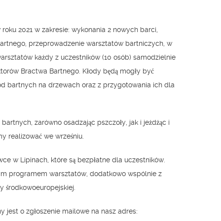
roku 2021 w zakresie: wykonania 2 nowych barci,
Bartnego, przeprowadzenie warsztatów bartniczych, w
arsztatów każdy z uczestników (10 osób) samodzielnie
ktorów Bractwa Bartnego. Kłody będą mogły być
ód bartnych na drzewach oraz z przygotowania ich dla
artnych, zarówno osadzając pszczoły, jak i jeżdżąc i
my realizować we wrześniu.
ce w Lipinach, które są bezpłatne dla uczestników.
zym programem warsztatów, dodatkowo wspólnie z
 środkowoeuropejskiej.
ny jest o zgłoszenie mailowe na nasz adres: