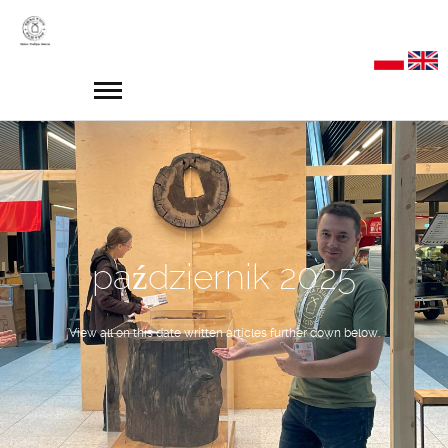
październik 2025
View all on this date written articles further down below.